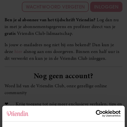
WACHTWOORD VERGETEN
INLOGGEN
Ben je al abonnee van het tijdschrift Vriendin?
Log dan nu
in met je abonnementsgegevens en profiteer direct van je
gratis
Vriendin Club-lidmaatschap.
Is jouw e-mailadres nog niet bij ons bekend? Dan kun je
deze
hier
alsnog aan ons doorgeven. Binnen een half uur is
dit verwerkt en kun je in de Vriendin Club inloggen.
Nog geen account?
Word lid van de Vriendin Club, onze gezellige online
community
❤ … Krijg toegang tot nóg meer exclusieve verhalen, tips en
lekkere recepten
❤ … Test gratis producten in de Testlounge en review de
nieuwste boeken in de Boekenclub