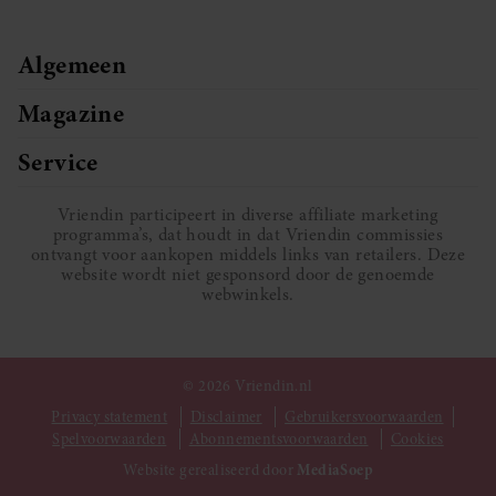
Algemeen
Magazine
Service
Vriendin participeert in diverse affiliate marketing
programma’s, dat houdt in dat Vriendin commissies
ontvangt voor aankopen middels links van retailers. Deze
website wordt niet gesponsord door de genoemde
webwinkels.
© 2026 Vriendin.nl
Privacy statement
Disclaimer
Gebruikersvoorwaarden
Spelvoorwaarden
Abonnementsvoorwaarden
Cookies
Website gerealiseerd door
MediaSoep