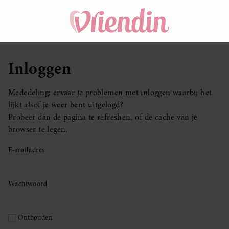
Inloggen
Mededeling: ervaar je problemen met inloggen waarbij het
lijkt alsof je weer bent uitgelogd?
Probeer dan de pagina te refreshen, of de cache van je
browser te legen.
E-mailadres
Wachtwoord
Onthouden