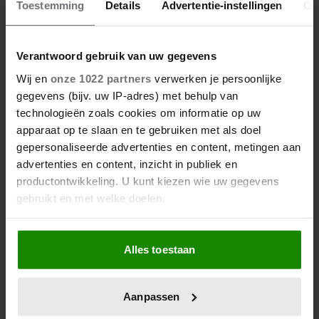
Toestemming
Details
Advertentie-instellingen
Ov
❤ … Profiteer van winacties en extra korting in de webshop
Shopjefavoriet.nl
❤ … Vind nieuwe vriendinnen bij jou in de buurt
Verantwoord gebruik van uw gegevens
❤ … En nog veel meer!
Wij en
onze 1022 partners
verwerken je persoonlijke
NU VANAF € 3,95 PER MAAND
gegevens (bijv. uw IP-adres) met behulp van
technologieën zoals cookies om informatie op uw
apparaat op te slaan en te gebruiken met als doel
MIJN VRIENDIN
gepersonaliseerde advertenties en content, metingen aan
MIJN ABONNEMENTEN
advertenties en content, inzicht in publiek en
productontwikkeling. U kunt kiezen wie uw gegevens
MIJN TIJDSCHRIFTEN
gebruikt en met welke doelen.
MIJN NIEUWSBRIEVEN
Als u het toestaat, willen we ook graag:
MIJN VRIENDIN CLUB
Alles toestaan
Informatie verzamelen over uw geografische
locatie, die tot een paar meter nauwkeurig kan zijn
INLOGGEN
Uw apparaat identificeren door het actief te
Aanpassen
scannen op specifieke eigenschappen (fingerprinting)
MEER VRIENDIN