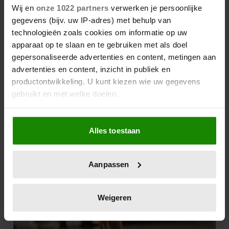
Wij en
onze 1022 partners
verwerken je persoonlijke
gegevens (bijv. uw IP-adres) met behulp van
technologieën zoals cookies om informatie op uw
apparaat op te slaan en te gebruiken met als doel
gepersonaliseerde advertenties en content, metingen aan
advertenties en content, inzicht in publiek en
productontwikkeling. U kunt kiezen wie uw gegevens
gebruikt en met welke doelen.
Als u het toestaat, willen we ook graag:
Alles toestaan
Informatie verzamelen over uw geografische
locatie, die tot een paar meter nauwkeurig kan zijn
Uw apparaat identificeren door het actief te
Aanpassen
scannen op specifieke eigenschappen (fingerprinting)
Lees meer over hoe uw persoonlijke gegevens worden
verwerkt en stel uw voorkeuren in het
detailgedeelte
in.
Weigeren
U kunt uw toestemming op elk moment wijzigen of
intrekken in de Cookieverklaring.