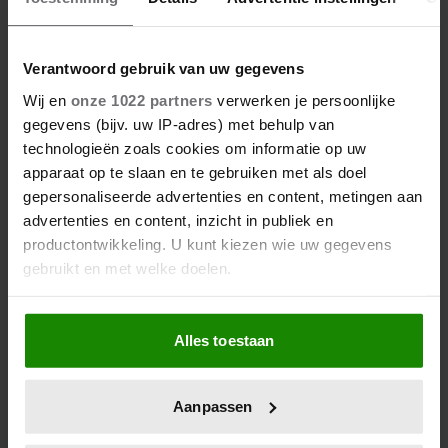
Verantwoord gebruik van uw gegevens
Wij en
onze 1022 partners
verwerken je persoonlijke
gegevens (bijv. uw IP-adres) met behulp van
technologieën zoals cookies om informatie op uw
apparaat op te slaan en te gebruiken met als doel
gepersonaliseerde advertenties en content, metingen aan
advertenties en content, inzicht in publiek en
productontwikkeling. U kunt kiezen wie uw gegevens
gebruikt en met welke doelen.
Als u het toestaat, willen we ook graag:
Alles toestaan
Informatie verzamelen over uw geografische
locatie, die tot een paar meter nauwkeurig kan zijn
Uw apparaat identificeren door het actief te
Aanpassen
scannen op specifieke eigenschappen (fingerprinting)
Lees meer over hoe uw persoonlijke gegevens worden