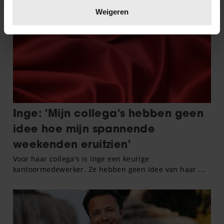
verwerkt en stel uw voorkeuren in het
detailgedeelte
in.
Weigeren
U kunt uw toestemming op elk moment wijzigen of
intrekken in de Cookieverklaring.
We gebruiken cookies om content en advertenties te
personaliseren, om functies voor social media te bieden
en om ons websiteverkeer te analyseren. Ook delen we
informatie over uw gebruik van onze site met onze
partners voor social media, adverteren en analyse. Deze
partners kunnen deze gegevens combineren met andere
informatie die u aan ze heeft verstrekt of die ze hebben
verzameld op basis van uw gebruik van hun services. U
gaat akkoord met onze cookies als u onze website blijft
gebruiken.