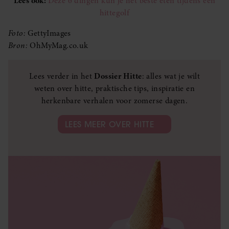
Lees ook:
Déze 6 dingen kun je het beste eten tijdens een
hittegolf
Foto:
GettyImages
Bron:
OhMyMag.co.uk
Lees verder in het
Dossier Hitte
: alles wat je wilt
weten over hitte, praktische tips, inspiratie en
herkenbare verhalen voor zomerse dagen.
LEES MEER OVER HITTE