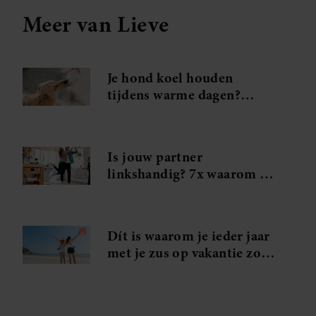
Meer van Lieve
Je hond koel houden
tijdens warme dagen?
Probeer déze handige tips
Is jouw partner
linkshandig? 7x waarom je
in je handjes mag knijpen
Dít is waarom je ieder jaar
met je zus op vakantie zou
moeten gaan