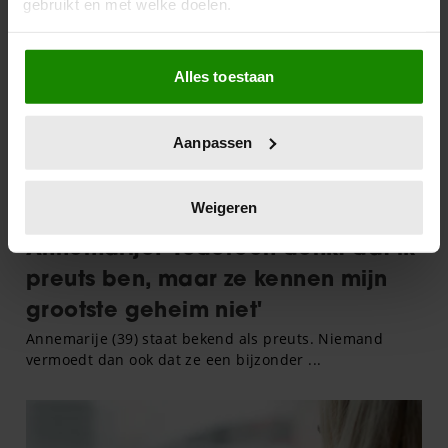
gebruikt en met welke doelen.
Als u het toestaat, willen we ook graag:
Alles toestaan
Informatie verzamelen over uw geografische
locatie, die tot een paar meter nauwkeurig kan zijn
Uw apparaat identificeren door het actief te
Aanpassen
scannen op specifieke eigenschappen (fingerprinting)
Lees meer over hoe uw persoonlijke gegevens worden
verwerkt en stel uw voorkeuren in het
detailgedeelte
in.
Weigeren
U kunt uw toestemming op elk moment wijzigen of
intrekken in de Cookieverklaring.
We gebruiken cookies om content en advertenties te
personaliseren, om functies voor social media te bieden
en om ons websiteverkeer te analyseren. Ook delen we
informatie over uw gebruik van onze site met onze
partners voor social media, adverteren en analyse. Deze
partners kunnen deze gegevens combineren met andere
informatie die u aan ze heeft verstrekt of die ze hebben