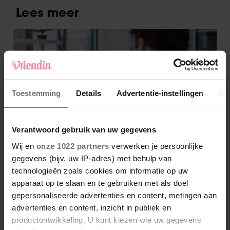
Toestemming
Details
Advertentie-instellingen
Ov
Verantwoord gebruik van uw gegevens
Wij en
onze 1022 partners
verwerken je persoonlijke
gegevens (bijv. uw IP-adres) met behulp van
technologieën zoals cookies om informatie op uw
apparaat op te slaan en te gebruiken met als doel
gepersonaliseerde advertenties en content, metingen aan
advertenties en content, inzicht in publiek en
productontwikkeling. U kunt kiezen wie uw gegevens