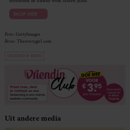
herontdek de unieke vonk tussen jullie.
SHOP HIER
Foto:
GettyImages
Bron:
Theeverygirl.com
GEZOND & MOOI
Uit andere media