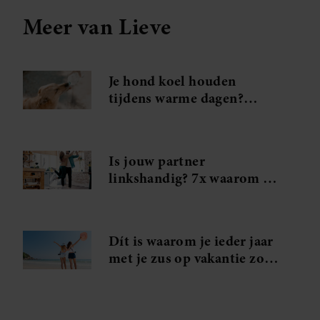
Meer van Lieve
Je hond koel houden
tijdens warme dagen?
Probeer déze handige tips
Is jouw partner
linkshandig? 7x waarom je
in je handjes mag knijpen
Dít is waarom je ieder jaar
met je zus op vakantie zou
moeten gaan