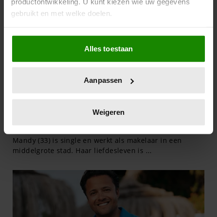
productontwikkeling. U kunt kiezen wie uw gegevens
gebruikt en met welke doelen.
Als u het toestaat, willen we ook graag:
Alles toestaan
Informatie verzamelen over uw geografische
locatie, die tot een paar meter nauwkeurig kan zijn
Uw apparaat identificeren door het actief te
Aanpassen
scannen op specifieke eigenschappen (fingerprinting)
Lees meer over hoe uw persoonlijke gegevens worden
verwerkt en stel uw voorkeuren in het
detailgedeelte
in.
Weigeren
U kunt uw toestemming op elk moment wijzigen of
intrekken in de Cookieverklaring.
We gebruiken cookies om content en advertenties te
personaliseren, om functies voor social media te bieden
en om ons websiteverkeer te analyseren. Ook delen we
informatie over uw gebruik van onze site met onze
partners voor social media, adverteren en analyse. Deze
partners kunnen deze gegevens combineren met andere