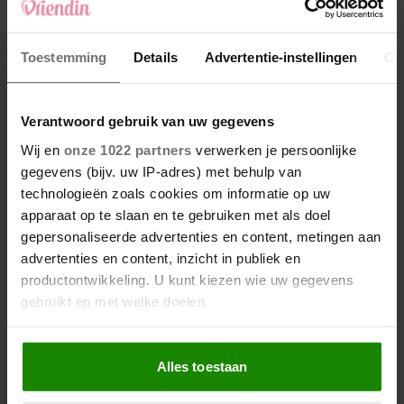
Aan je handen klopt alles,
en dan is er je pols
Toestemming
Details
Advertentie-instellingen
Ov
Verantwoord gebruik van uw gegevens
Wij en
onze 1022 partners
verwerken je persoonlijke
gegevens (bijv. uw IP-adres) met behulp van
technologieën zoals cookies om informatie op uw
apparaat op te slaan en te gebruiken met als doel
gepersonaliseerde advertenties en content, metingen aan
advertenties en content, inzicht in publiek en
productontwikkeling. U kunt kiezen wie uw gegevens
gebruikt en met welke doelen.
Als u het toestaat, willen we ook graag:
Alles toestaan
Informatie verzamelen over uw geografische
locatie, die tot een paar meter nauwkeurig kan zijn