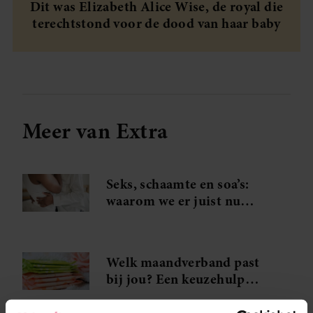
Dit was Elizabeth Alice Wise, de royal die
terechtstond voor de dood van haar baby
Meer van Extra
Seks, schaamte en soa’s:
waarom we er juist nu
vaker over moeten praten
Welk maandverband past
bij jou? Een keuzehulp
voor verschillende
menstruatiemomenten