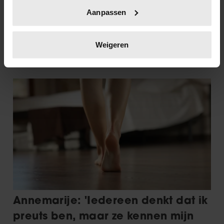
Uw apparaat identificeren door het actief te
Aanpassen
scannen op specifieke eigenschappen (fingerprinting)
Lees meer over hoe uw persoonlijke gegevens worden
verwerkt en stel uw voorkeuren in het
detailgedeelte
in.
Weigeren
U kunt uw toestemming op elk moment wijzigen of
intrekken in de Cookieverklaring.
We gebruiken cookies om content en advertenties te
personaliseren, om functies voor social media te bieden
en om ons websiteverkeer te analyseren. Ook delen we
informatie over uw gebruik van onze site met onze
partners voor social media, adverteren en analyse. Deze
partners kunnen deze gegevens combineren met andere
informatie die u aan ze heeft verstrekt of die ze hebben
verzameld op basis van uw gebruik van hun services. U
gaat akkoord met onze cookies als u onze website blijft
gebruiken.