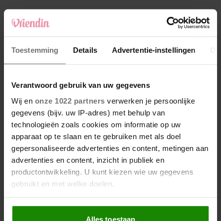
Meer van Lydia
Toestemming
Details
Advertentie-instellingen
Ov
Kathelijne zou nooit meer
Verantwoord gebruik van uw gegevens
lopen, maar blijft vechten:
Wij en
onze 1022 partners
verwerken je persoonlijke
‘Dit jaar ga ik stappen
gegevens (bijv. uw IP-adres) met behulp van
zetten’
technologieën zoals cookies om informatie op uw
Yolanda en haar man
apparaat op te slaan en te gebruiken met als doel
hebben drie honden: ‘Je
gepersonaliseerde advertenties en content, metingen aan
weet niet wat je ziet als we
advertenties en content, inzicht in publiek en
’s avonds met zijn allen op
productontwikkeling. U kunt kiezen wie uw gegevens
de bank liggen’
gebruikt en met welke doelen.
Nienke is dieren-
rouwdeskundige: ‘Op
Als u het toestaat, willen we ook graag:
rouwen om een huisdier zit
Alles toestaan
Informatie verzamelen over uw geografische