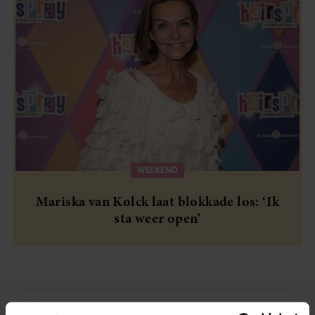
WEEKEND
Mariska van Kolck laat blokkade los: ‘Ik
sta weer open’