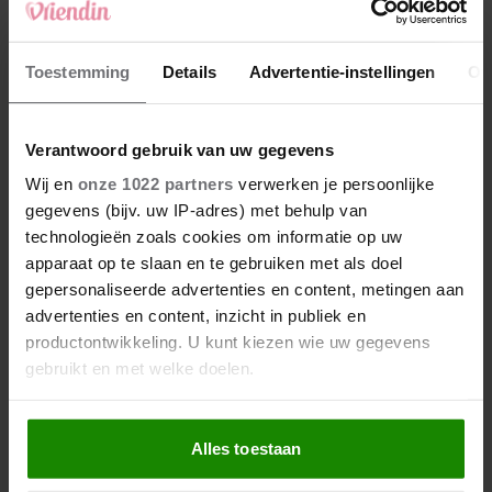
Meer van Redactie
Toestemming
Details
Advertentie-instellingen
Ov
Waar zijn de B&B’s van
Timothy en Nisha Tara
eigenlijk?
Verantwoord gebruik van uw gegevens
Wij en
onze 1022 partners
verwerken je persoonlijke
gegevens (bijv. uw IP-adres) met behulp van
Zien: vijftien jaar later
technologieën zoals cookies om informatie op uw
doen Bas Smit en Nicolette
apparaat op te slaan en te gebruiken met als doel
van Dam dit opnieuw
gepersonaliseerde advertenties en content, metingen aan
advertenties en content, inzicht in publiek en
Aangrijpend moment in
productontwikkeling. U kunt kiezen wie uw gegevens
B&B Vol Liefde: Eline
gebruikt en met welke doelen.
barst in tranen uit
Als u het toestaat, willen we ook graag:
Alles toestaan
Informatie verzamelen over uw geografische
locatie, die tot een paar meter nauwkeurig kan zijn