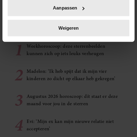
Uw apparaat identificeren door het actief te
Aanpassen
scannen op specifieke eigenschappen (fingerprinting)
Lees meer over hoe uw persoonlijke gegevens worden
verwerkt en stel uw voorkeuren in het
detailgedeelte
in.
Veel gelezen
Weigeren
U kunt uw toestemming op elk moment wijzigen of
1
intrekken in de Cookieverklaring.
Weekhoroscoop: deze sterrenbeelden
kunnen zich op iets leuks verheugen
We gebruiken cookies om content en advertenties te
personaliseren, om functies voor social media te bieden
2
en om ons websiteverkeer te analyseren. Ook delen we
Madelon: ‘Ik heb spijt dat ik mijn vier
informatie over uw gebruik van onze site met onze
kinderen zo dicht op elkaar heb gekregen’
partners voor social media, adverteren en analyse. Deze
3
partners kunnen deze gegevens combineren met andere
Augustus 2026 horoscoop: dít staat er deze
informatie die u aan ze heeft verstrekt of die ze hebben
maand voor jou in de sterren
verzameld op basis van uw gebruik van hun services. U
gaat akkoord met onze cookies als u onze website blijft
4
Evi: ‘Mijn ex kan mijn nieuwe relatie niet
gebruiken.
accepteren’