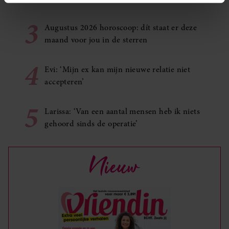
intrekken in de Cookieverklaring.
3
Augustus 2026 horoscoop: dít staat er deze
We gebruiken cookies om content en advertenties te
maand voor jou in de sterren
personaliseren, om functies voor social media te bieden
en om ons websiteverkeer te analyseren. Ook delen we
4
informatie over uw gebruik van onze site met onze
Evi: ‘Mijn ex kan mijn nieuwe relatie niet
partners voor social media, adverteren en analyse. Deze
accepteren’
partners kunnen deze gegevens combineren met andere
informatie die u aan ze heeft verstrekt of die ze hebben
5
Larissa: ‘Van een aantal mensen heb ik niets
verzameld op basis van uw gebruik van hun services. U
gehoord sinds de operatie’
gaat akkoord met onze cookies als u onze website blijft
gebruiken.
Nieuw