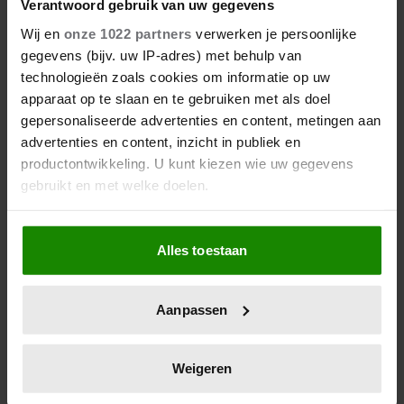
Verantwoord gebruik van uw gegevens
kopen’
Wij en
onze 1022 partners
verwerken je persoonlijke
Mia: ‘Een open relatie leek
gegevens (bijv. uw IP-adres) met behulp van
een goed idee, maar het
technologieën zoals cookies om informatie op uw
werkt totaal niet’
apparaat op te slaan en te gebruiken met als doel
gepersonaliseerde advertenties en content, metingen aan
advertenties en content, inzicht in publiek en
productontwikkeling. U kunt kiezen wie uw gegevens
gebruikt en met welke doelen.
Als u het toestaat, willen we ook graag:
Veel gelezen
Alles toestaan
Informatie verzamelen over uw geografische
locatie, die tot een paar meter nauwkeurig kan zijn
1
Uw apparaat identificeren door het actief te
Weekhoroscoop: deze sterrenbeelden
Aanpassen
scannen op specifieke eigenschappen (fingerprinting)
kunnen zich op iets leuks verheugen
Lees meer over hoe uw persoonlijke gegevens worden
2
verwerkt en stel uw voorkeuren in het
detailgedeelte
in.
Weigeren
Madelon: ‘Ik heb spijt dat ik mijn vier
U kunt uw toestemming op elk moment wijzigen of
kinderen zo dicht op elkaar heb gekregen’