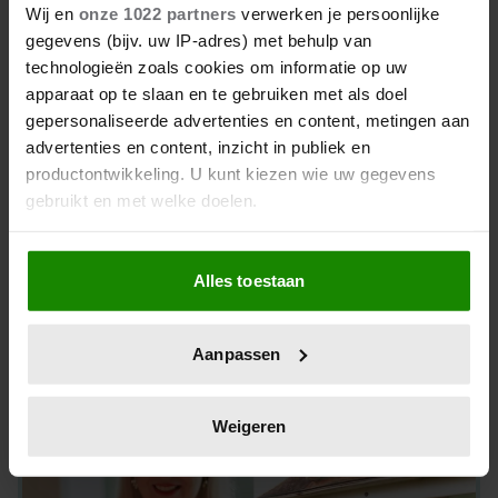
Wij en
onze 1022 partners
verwerken je persoonlijke
gegevens (bijv. uw IP-adres) met behulp van
technologieën zoals cookies om informatie op uw
apparaat op te slaan en te gebruiken met als doel
gepersonaliseerde advertenties en content, metingen aan
advertenties en content, inzicht in publiek en
productontwikkeling. U kunt kiezen wie uw gegevens
gebruikt en met welke doelen.
Als u het toestaat, willen we ook graag:
Alles toestaan
Informatie verzamelen over uw geografische
Eveline: ‘Onze tuin zit vol verrassingen’
locatie, die tot een paar meter nauwkeurig kan zijn
Uw apparaat identificeren door het actief te
Aanpassen
scannen op specifieke eigenschappen (fingerprinting)
Lees meer over hoe uw persoonlijke gegevens worden
verwerkt en stel uw voorkeuren in het
detailgedeelte
in.
Weigeren
U kunt uw toestemming op elk moment wijzigen of
intrekken in de Cookieverklaring.