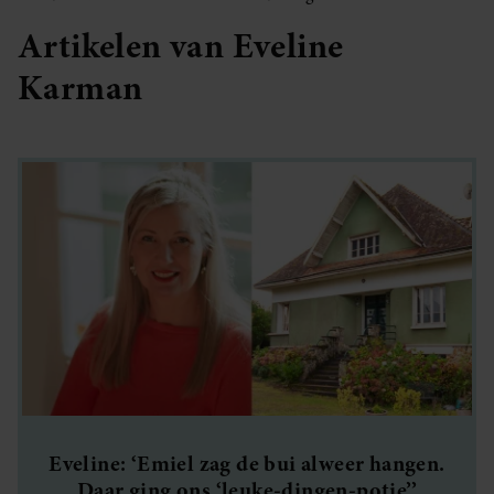
Artikelen van Eveline
Karman
Eveline: ‘Emiel zag de bui alweer hangen.
Daar ging ons ‘leuke-dingen-potje’’