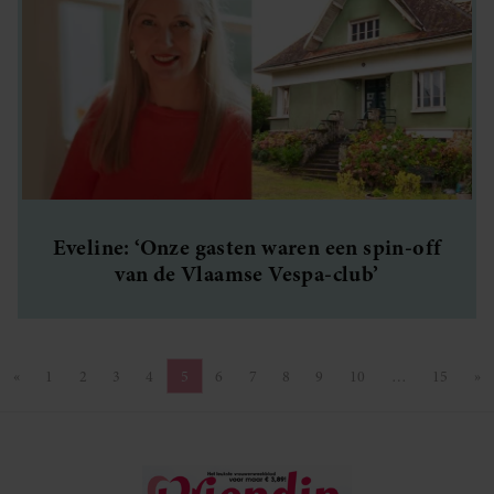
Eveline: ‘Onze gasten waren een spin-off
van de Vlaamse Vespa-club’
«
1
2
3
4
5
6
7
8
9
10
…
15
»
Vorige pagina
Pagina
Pagina
Pagina
Pagina
Pagina
Pagina
Pagina
Pagina
Pagina
Pagina
Pagina
Vo