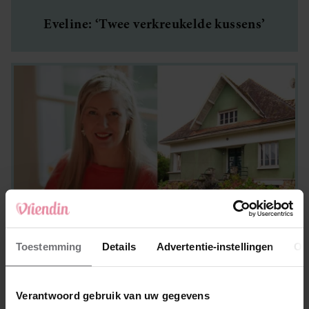
Eveline: ‘Twee verkreukelde kussens’
Toestemming
Details
Advertentie-instellingen
Ov
Eveline: ‘Een collega kreeg een wel heel
bizarre mail’
Verantwoord gebruik van uw gegevens