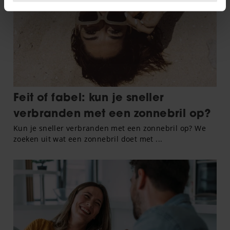
intrekken in de Cookieverklaring.
We gebruiken cookies om content en advertenties te
personaliseren, om functies voor social media te bieden
en om ons websiteverkeer te analyseren. Ook delen we
informatie over uw gebruik van onze site met onze
partners voor social media, adverteren en analyse. Deze
partners kunnen deze gegevens combineren met andere
informatie die u aan ze heeft verstrekt of die ze hebben
verzameld op basis van uw gebruik van hun services. U
gaat akkoord met onze cookies als u onze website blijft
gebruiken.