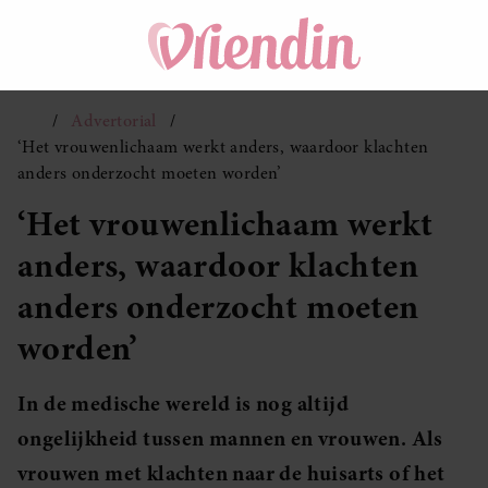
Advertorial
‘Het vrouwenlichaam werkt anders, waardoor klachten
anders onderzocht moeten worden’
‘Het vrouwenlichaam werkt
anders, waardoor klachten
anders onderzocht moeten
worden’
In de medische wereld is nog altijd
ongelijkheid tussen mannen en vrouwen. Als
vrouwen met klachten naar de huisarts of het