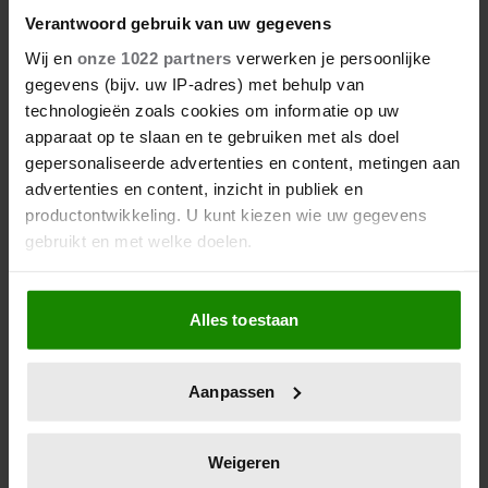
Verantwoord gebruik van uw gegevens
Wij en
onze 1022 partners
verwerken je persoonlijke
gegevens (bijv. uw IP-adres) met behulp van
technologieën zoals cookies om informatie op uw
apparaat op te slaan en te gebruiken met als doel
gepersonaliseerde advertenties en content, metingen aan
advertenties en content, inzicht in publiek en
productontwikkeling. U kunt kiezen wie uw gegevens
gebruikt en met welke doelen.
Als u het toestaat, willen we ook graag:
Alles toestaan
Informatie verzamelen over uw geografische
locatie, die tot een paar meter nauwkeurig kan zijn
Uw apparaat identificeren door het actief te
Aanpassen
scannen op specifieke eigenschappen (fingerprinting)
Lees meer over hoe uw persoonlijke gegevens worden
verwerkt en stel uw voorkeuren in het
detailgedeelte
in.
Weigeren
U kunt uw toestemming op elk moment wijzigen of