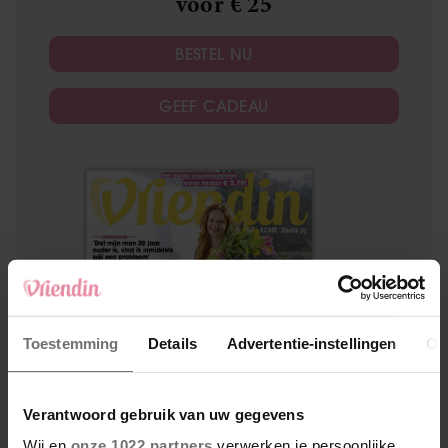
voor € 25
BESTEL NU
GEEF CADEAU
Toestemming
Details
Advertentie-instellingen
Ov
Verantwoord gebruik van uw gegevens
Wij en
onze 1022 partners
verwerken je persoonlijke