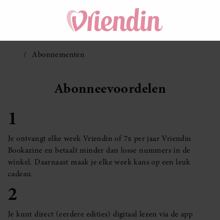
Abonnementen
Abonneevoordelen
1
Je ontvangt elke week Vriendin of 7x per jaar Vriendin
Bookazine en betaalt minder dan losse nummers in de
winkel. Daarnaast maak je elke week kans op een leuk
cadeau.
2
Je kunt direct (eerdere edities) digitaal lezen via de app