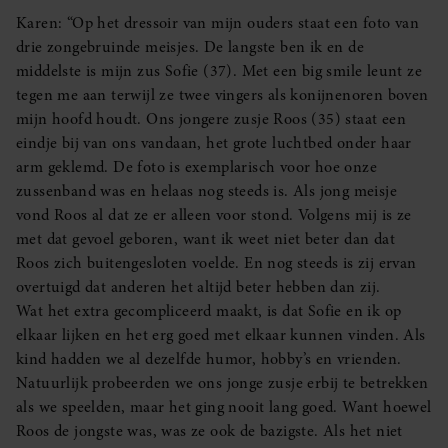
Karen: “Op het dressoir van mijn ouders staat een foto van
drie zongebruinde meisjes. De langste ben ik en de
middelste is mijn zus Sofie (37). Met een big smile leunt ze
tegen me aan terwijl ze twee vingers als konijnenoren boven
mijn hoofd houdt. Ons jongere zusje Roos (35) staat een
eindje bij van ons vandaan, het grote luchtbed onder haar
arm geklemd. De foto is exemplarisch voor hoe onze
zussenband was en helaas nog steeds is. Als jong meisje
vond Roos al dat ze er alleen voor stond. Volgens mij is ze
met dat gevoel geboren, want ik weet niet beter dan dat
Roos zich buitengesloten voelde. En nog steeds is zij ervan
overtuigd dat anderen het altijd beter hebben dan zij.
Wat het extra gecompliceerd maakt, is dat Sofie en ik op
elkaar lijken en het erg goed met elkaar kunnen vinden. Als
kind hadden we al dezelfde humor, hobby’s en vrienden.
Natuurlijk probeerden we ons jonge zusje erbij te betrekken
als we speelden, maar het ging nooit lang goed. Want hoewel
Roos de jongste was, was ze ook de bazigste. Als het niet