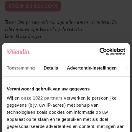
BEKIJK BIJ BOL.COM
Tekst: Om privacyredenen zijn alle namen veranderd. De
echte namen zijn bekend bij de redactie.​​​​​​
Foto: Getty Images
Meer Vriendin? Volg ons op
Facebook
en
Instagram
. Je kunt
je ook aanmelden voor onze wekelijkse
Vriendin
nieuwsbrief
.
Toestemming
Details
Advertentie-instellingen
Ov
LEES OOK
Verantwoord gebruik van uw gegevens
Wij en
onze 1022 partners
verwerken je persoonlijke
gegevens (bijv. uw IP-adres) met behulp van
technologieën zoals cookies om informatie op uw
Manon en Tobias gingen als vreemden met
apparaat op te slaan en te gebruiken met als doel
elkaar op reis en zijn nu een stel: ‘Ik zei nog: dit
gepersonaliseerde advertenties en content, metingen aan
wordt niets!’