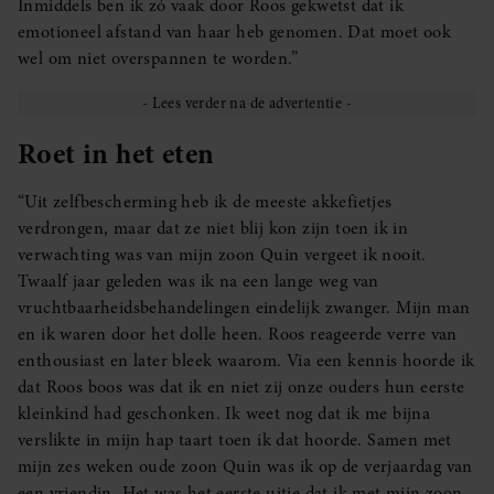
Inmiddels ben ik zó vaak door Roos gekwetst dat ik
emotioneel afstand van haar heb genomen. Dat moet ook
wel om niet overspannen te worden.”
Roet in het eten
“Uit zelfbescherming heb ik de meeste akkefietjes
verdrongen, maar dat ze niet blij kon zijn toen ik in
verwachting was van mijn zoon Quin vergeet ik nooit.
Twaalf jaar geleden was ik na een lange weg van
vruchtbaarheidsbehandelingen eindelijk zwanger. Mijn man
en ik waren door het dolle heen. Roos reageerde verre van
enthousiast en later bleek waarom. Via een kennis hoorde ik
dat Roos boos was dat ik en niet zij onze ouders hun eerste
kleinkind had geschonken. Ik weet nog dat ik me bijna
verslikte in mijn hap taart toen ik dat hoorde. Samen met
mijn zes weken oude zoon Quin was ik op de verjaardag van
een vriendin. Het was het eerste uitje dat ik met mijn zoon