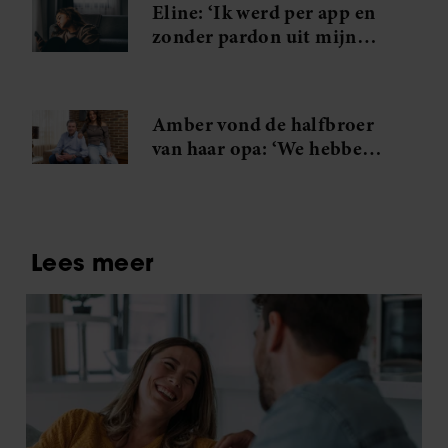
Eline: ‘Ik werd per app en
zonder pardon uit mijn
eetclub gezet’
Amber vond de halfbroer
van haar opa: ‘We hebben
er lieve familie bij’