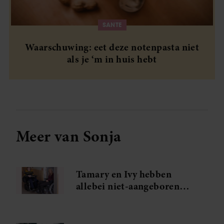
SANTE
Waarschuwing: eet deze notenpasta niet
als je ‘m in huis hebt
Meer van Sonja
Tamary en Ivy hebben
allebei niet-aangeboren
hersenletsel: ‘Vanaf het
allereerste moment wist zij
wat ik bedoelde’