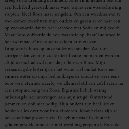
kreeg ze na urenlang drammen. Sofie en ik hadden ook om
een luchtbed gezeurd, maar waar wij na een waarschuwing
stopten, bleef Roos maar jengelen. Om een woedeaanval te
voorkomen zwichtten mijn ouders en gaven ze er haar een,
op voorwaarde dat ze het luchtbed met Sofie en mij deelde.
Maar Roos dobberde de hele vakantie op ‘haar’ luchtbed in
het zwembad. Onze ouders zeiden er niets van.
Lang was ik boos op onze vader en moeder. Waarom
corrigeerden ze mijn zusje niet? Leuke momenten werden
altijd overschaduwd door de grillen van Roos. Mijn
verjaardag die letterlijk in het water viel omdat Roos een
emmer water op mijn bed omkieperde omdat ze weer eens
boos was, etentjes waarbij we allemaal stil aan tafel zaten na
een rotopmerking van Roos. Eigenlijk heb ik weinig
onbezorgde herinneringen aan mijn jeugd. Ontzettend
jammer, en ook niet nodig. Mijn ouders zijn heel lief en
hebben alles over voor hun kinderen. Maar helaas zijn ze
ook doodsbang voor ruzie. Ik heb me vaak in de steek
gelaten gevoeld omdat er niet werd ingegrepen als Roos de