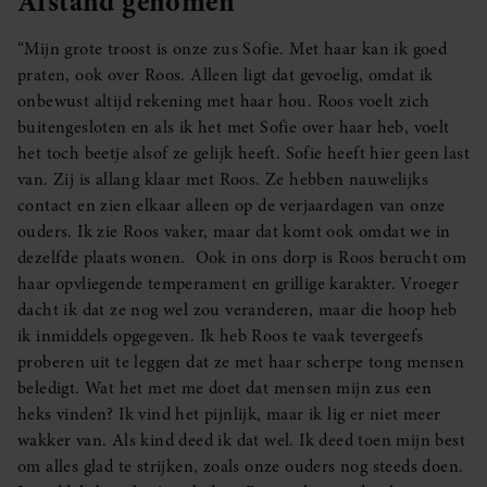
Afstand genomen
“Mijn grote troost is onze zus Sofie. Met haar kan ik goed
praten, ook over Roos. Alleen ligt dat gevoelig, omdat ik
onbewust altijd rekening met haar hou. Roos voelt zich
buitengesloten en als ik het met Sofie over haar heb, voelt
het toch beetje alsof ze gelijk heeft. Sofie heeft hier geen last
van. Zij is allang klaar met Roos. Ze hebben nauwelijks
contact en zien elkaar alleen op de verjaardagen van onze
ouders. Ik zie Roos vaker, maar dat komt ook omdat we in
dezelfde plaats wonen. Ook in ons dorp is Roos berucht om
haar opvliegende temperament en grillige karakter. Vroeger
dacht ik dat ze nog wel zou veranderen, maar die hoop heb
ik inmiddels opgegeven. Ik heb Roos te vaak tevergeefs
proberen uit te leggen dat ze met haar scherpe tong mensen
beledigt. Wat het met me doet dat mensen mijn zus een
heks vinden? Ik vind het pijnlijk, maar ik lig er niet meer
wakker van. Als kind deed ik dat wel. Ik deed toen mijn best
om alles glad te strijken, zoals onze ouders nog steeds doen.