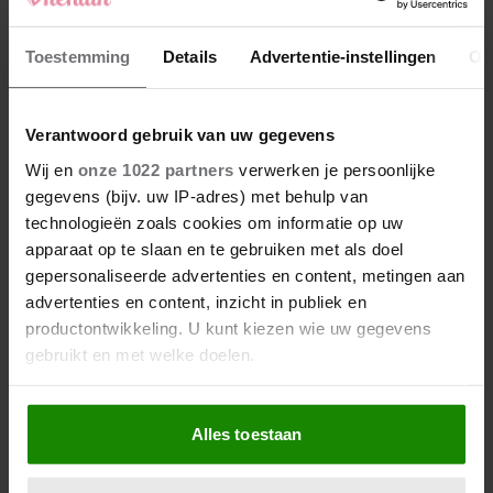
Toestemming
Details
Advertentie-instellingen
Ov
Verantwoord gebruik van uw gegevens
Wij en
onze 1022 partners
verwerken je persoonlijke
gegevens (bijv. uw IP-adres) met behulp van
technologieën zoals cookies om informatie op uw
apparaat op te slaan en te gebruiken met als doel
gepersonaliseerde advertenties en content, metingen aan
advertenties en content, inzicht in publiek en
productontwikkeling. U kunt kiezen wie uw gegevens
gebruikt en met welke doelen.
Als u het toestaat, willen we ook graag:
Alles toestaan
Informatie verzamelen over uw geografische
locatie, die tot een paar meter nauwkeurig kan zijn
Uw apparaat identificeren door het actief te