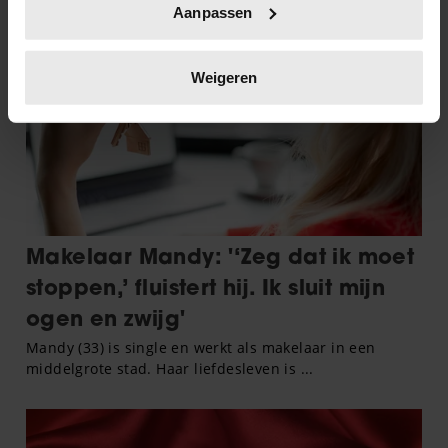
Aanpassen
scannen op specifieke eigenschappen (fingerprinting)
Lees meer over hoe uw persoonlijke gegevens worden
verwerkt en stel uw voorkeuren in het
detailgedeelte
in.
Weigeren
U kunt uw toestemming op elk moment wijzigen of
intrekken in de Cookieverklaring.
We gebruiken cookies om content en advertenties te
personaliseren, om functies voor social media te bieden
en om ons websiteverkeer te analyseren. Ook delen we
informatie over uw gebruik van onze site met onze
partners voor social media, adverteren en analyse. Deze
partners kunnen deze gegevens combineren met andere
informatie die u aan ze heeft verstrekt of die ze hebben
verzameld op basis van uw gebruik van hun services. U
gaat akkoord met onze cookies als u onze website blijft
gebruiken.