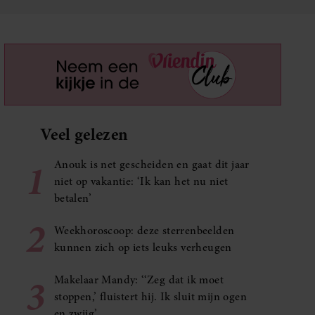
Veel gelezen
1
Anouk is net gescheiden en gaat dit jaar
niet op vakantie: ‘Ik kan het nu niet
betalen’
2
Weekhoroscoop: deze sterrenbeelden
kunnen zich op iets leuks verheugen
3
Makelaar Mandy: ‘‘Zeg dat ik moet
stoppen,’ fluistert hij. Ik sluit mijn ogen
en zwijg’