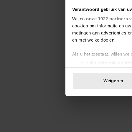
Verantwoord gebruik van u
Wij en
onze 1022 partners
v
cookies om informatie op uw 
metingen aan advertenties en
en met welke doelen.
Als u het toestaat, willen we
Informatie verzamelen
Uw apparaat identific
Lees meer over hoe uw perso
Weigeren
toestemming op elk moment wi
We gebruiken cookies om cont
websiteverkeer te analyseren
media, adverteren en analys
verstrekt of die ze hebben v
onze website blijft gebruiken.