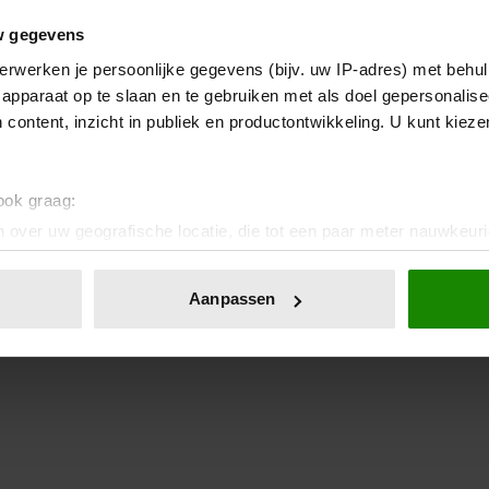
w gegevens
erwerken je persoonlijke gegevens (bijv. uw IP-adres) met behul
apparaat op te slaan en te gebruiken met als doel gepersonalise
 content, inzicht in publiek en productontwikkeling. U kunt kiez
 ook graag:
 over uw geografische locatie, die tot een paar meter nauwkeuri
eren door het actief te scannen op specifieke eigenschappen (fing
onlijke gegevens worden verwerkt en stel uw voorkeuren in he
Aanpassen
jzigen of intrekken in de Cookieverklaring.
ent en advertenties te personaliseren, om functies voor social
. Ook delen we informatie over uw gebruik van onze site met on
e. Deze partners kunnen deze gegevens combineren met andere i
erzameld op basis van uw gebruik van hun services. U gaat akk