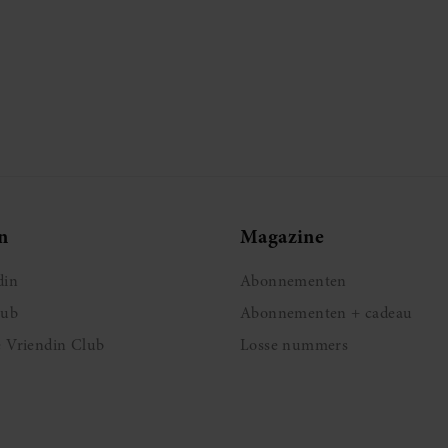
n
Magazine
din
Abonnementen
lub
Abonnementen + cadeau
e Vriendin Club
Losse nummers