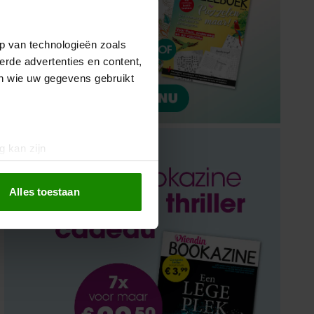
p van technologieën zoals
erde advertenties en content,
en wie uw gegevens gebruikt
g kan zijn
erprinting)
t
detailgedeelte
in. U kunt uw
Alles toestaan
 media te bieden en om ons
ze partners voor social
nformatie die u aan ze heeft
oord met onze cookies als u