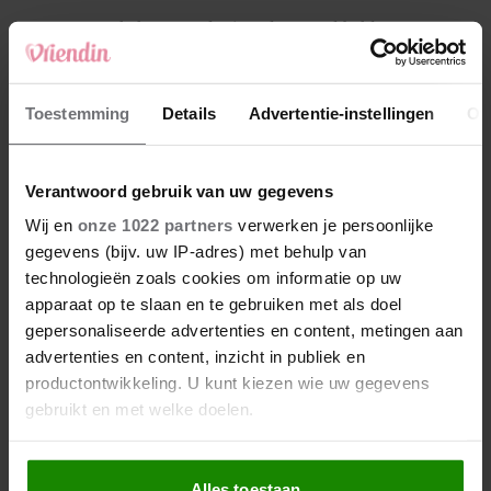
4
Makelaar Mandy: ‘Vrijdagavond belde Bart.
Hij sprak eng kalm’
5
Toestemming
Details
Advertentie-instellingen
Ov
Makelaar Mandy: ‘Judith typt… En deze keer
durf ik bijna niet te lezen wat er komt’
Verantwoord gebruik van uw gegevens
Nieuw
Wij en
onze 1022 partners
verwerken je persoonlijke
gegevens (bijv. uw IP-adres) met behulp van
technologieën zoals cookies om informatie op uw
apparaat op te slaan en te gebruiken met als doel
gepersonaliseerde advertenties en content, metingen aan
advertenties en content, inzicht in publiek en
productontwikkeling. U kunt kiezen wie uw gegevens
gebruikt en met welke doelen.
Als u het toestaat, willen we ook graag:
Alles toestaan