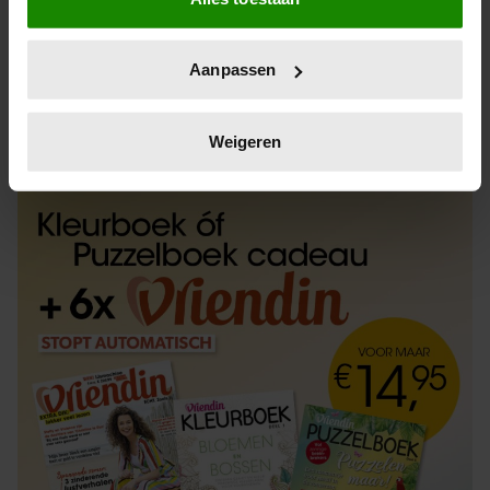
Informatie verzamelen over uw geografische
locatie, die tot een paar meter nauwkeurig kan zijn
Uw apparaat identificeren door het actief te
Aanpassen
scannen op specifieke eigenschappen (fingerprinting)
Lees meer over hoe uw persoonlijke gegevens worden
ABONNEREN
LOS KOPEN
verwerkt en stel uw voorkeuren in het
detailgedeelte
in.
Weigeren
U kunt uw toestemming op elk moment wijzigen of
intrekken in de Cookieverklaring.
We gebruiken cookies om content en advertenties te
personaliseren, om functies voor social media te bieden
en om ons websiteverkeer te analyseren. Ook delen we
informatie over uw gebruik van onze site met onze
partners voor social media, adverteren en analyse. Deze
partners kunnen deze gegevens combineren met andere
informatie die u aan ze heeft verstrekt of die ze hebben
verzameld op basis van uw gebruik van hun services. U
gaat akkoord met onze cookies als u onze website blijft
gebruiken.