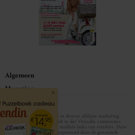
Algemeen
Magazine
Service
Vriendin participeert in diverse affiliate marketing
programma’s, dat houdt in dat Vriendin commissies
ontvangt voor aankopen middels links van retailers. Deze
website wordt niet gesponsord door de genoemde