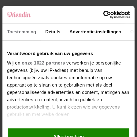
4
Weekhoroscoop: deze sterrenbeelden
kunnen zich op iets leuks verheugen
5
Toestemming
Details
Advertentie-instellingen
Ov
Makelaar Mandy: ‘Een bericht van de BN’er.
Een foto. Mijn lijf reageert’
Verantwoord gebruik van uw gegevens
Nieuw
Wij en
onze 1022 partners
verwerken je persoonlijke
gegevens (bijv. uw IP-adres) met behulp van
technologieën zoals cookies om informatie op uw
apparaat op te slaan en te gebruiken met als doel
gepersonaliseerde advertenties en content, metingen aan
advertenties en content, inzicht in publiek en
productontwikkeling. U kunt kiezen wie uw gegevens
gebruikt en met welke doelen.
Als u het toestaat, willen we ook graag:
Alles toestaan