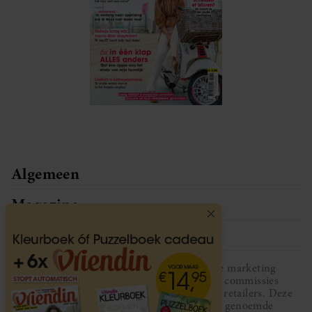
Algemeen
Magazine
Service
Vriendin participeert in diverse affiliate marketing
programma’s, dat houdt in dat Vriendin commissies
ontvangt voor aankopen middels links van retailers. Deze
website wordt niet gesponsord door de genoemde