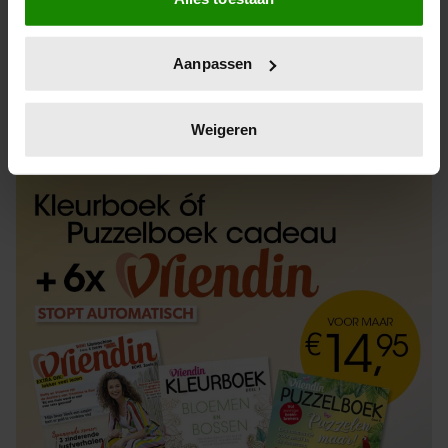
Informatie verzamelen over uw geografische
locatie, die tot een paar meter nauwkeurig kan zijn
Uw apparaat identificeren door het actief te
Aanpassen
scannen op specifieke eigenschappen (fingerprinting)
Lees meer over hoe uw persoonlijke gegevens worden
ABONNEREN
LOS KOPEN
verwerkt en stel uw voorkeuren in het
detailgedeelte
in.
Weigeren
U kunt uw toestemming op elk moment wijzigen of
intrekken in de Cookieverklaring.
We gebruiken cookies om content en advertenties te
personaliseren, om functies voor social media te bieden
en om ons websiteverkeer te analyseren. Ook delen we
informatie over uw gebruik van onze site met onze
partners voor social media, adverteren en analyse. Deze
partners kunnen deze gegevens combineren met andere
informatie die u aan ze heeft verstrekt of die ze hebben
verzameld op basis van uw gebruik van hun services. U
gaat akkoord met onze cookies als u onze website blijft
gebruiken.