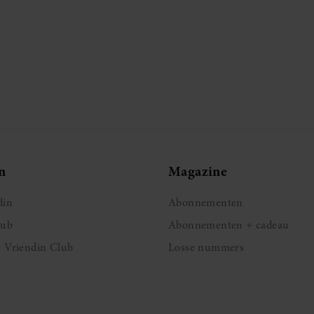
n
Magazine
din
Abonnementen
lub
Abonnementen + cadeau
e Vriendin Club
Losse nummers