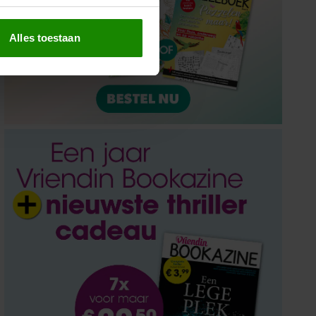
erprinting)
t
detailgedeelte
in. U kunt uw
Alles toestaan
 media te bieden en om ons
ze partners voor social
nformatie die u aan ze heeft
oord met onze cookies als u