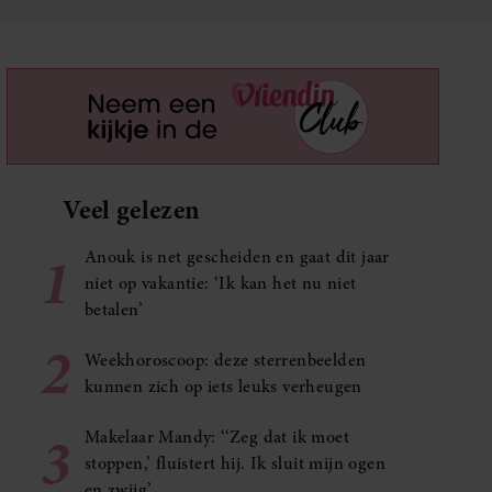
Veel gelezen
1
Anouk is net gescheiden en gaat dit jaar
niet op vakantie: ‘Ik kan het nu niet
betalen’
2
Weekhoroscoop: deze sterrenbeelden
kunnen zich op iets leuks verheugen
3
Makelaar Mandy: ‘‘Zeg dat ik moet
stoppen,’ fluistert hij. Ik sluit mijn ogen
en zwijg’