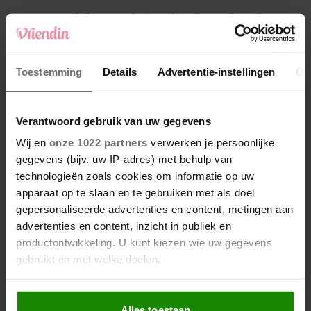
4
Makelaar Mandy: ‘Een bericht van de BN’er.
Een foto. Mijn lijf reageert’
5
Toestemming
Details
Advertentie-instellingen
Ov
Makelaar Mandy: ‘Vrijdagavond belde Bart.
Hij sprak eng kalm’
Verantwoord gebruik van uw gegevens
Nieuw
Wij en
onze 1022 partners
verwerken je persoonlijke
gegevens (bijv. uw IP-adres) met behulp van
technologieën zoals cookies om informatie op uw
apparaat op te slaan en te gebruiken met als doel
gepersonaliseerde advertenties en content, metingen aan
advertenties en content, inzicht in publiek en
productontwikkeling. U kunt kiezen wie uw gegevens
gebruikt en met welke doelen.
Als u het toestaat, willen we ook graag:
Alles toestaan