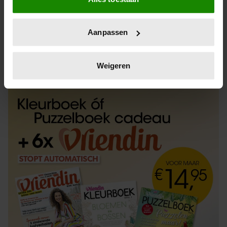
Informatie verzamelen over uw geografische
locatie, die tot een paar meter nauwkeurig kan zijn
Uw apparaat identificeren door het actief te
Aanpassen
scannen op specifieke eigenschappen (fingerprinting)
Lees meer over hoe uw persoonlijke gegevens worden
ABONNEREN
LOS KOPEN
verwerkt en stel uw voorkeuren in het
detailgedeelte
in.
Weigeren
U kunt uw toestemming op elk moment wijzigen of
intrekken in de Cookieverklaring.
We gebruiken cookies om content en advertenties te
personaliseren, om functies voor social media te bieden
en om ons websiteverkeer te analyseren. Ook delen we
informatie over uw gebruik van onze site met onze
partners voor social media, adverteren en analyse. Deze
partners kunnen deze gegevens combineren met andere
informatie die u aan ze heeft verstrekt of die ze hebben
verzameld op basis van uw gebruik van hun services. U
gaat akkoord met onze cookies als u onze website blijft
gebruiken.