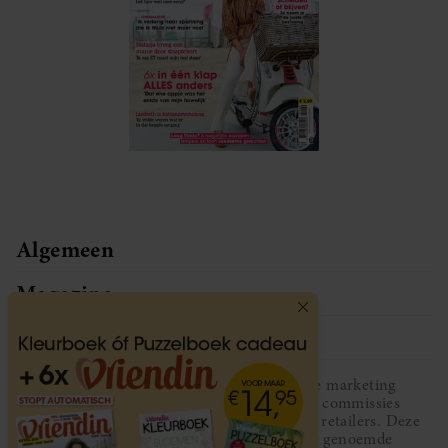
Algemeen
Magazine
Service
Vriendin participeert in diverse affiliate marketing
programma’s, dat houdt in dat Vriendin commissies
ontvangt voor aankopen middels links van retailers. Deze
website wordt niet gesponsord door de genoemde