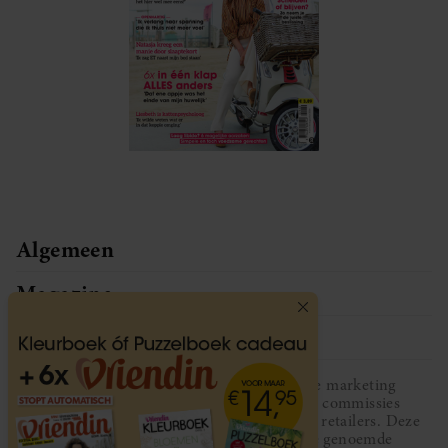
Algemeen
Magazine
Service
Vriendin participeert in diverse affiliate marketing
programma’s, dat houdt in dat Vriendin commissies
ontvangt voor aankopen middels links van retailers. Deze
website wordt niet gesponsord door de genoemde