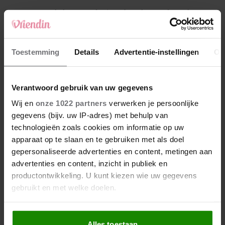
4
Makelaar Mandy: ‘Een bericht van de BN’er.
Een foto. Mijn lijf reageert’
5
Toestemming
Details
Advertentie-instellingen
Ov
Makelaar Mandy: ‘Vrijdagavond belde Bart.
Hij sprak eng kalm’
Verantwoord gebruik van uw gegevens
Nieuw
Wij en
onze 1022 partners
verwerken je persoonlijke
gegevens (bijv. uw IP-adres) met behulp van
technologieën zoals cookies om informatie op uw
apparaat op te slaan en te gebruiken met als doel
gepersonaliseerde advertenties en content, metingen aan
advertenties en content, inzicht in publiek en
productontwikkeling. U kunt kiezen wie uw gegevens
gebruikt en met welke doelen.
Als u het toestaat, willen we ook graag:
Alles toestaan