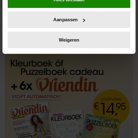
Informatie verzamelen over uw geografische
locatie, die tot een paar meter nauwkeurig kan zijn
Uw apparaat identificeren door het actief te
Aanpassen
scannen op specifieke eigenschappen (fingerprinting)
Lees meer over hoe uw persoonlijke gegevens worden
ABONNEREN
LOS KOPEN
verwerkt en stel uw voorkeuren in het
detailgedeelte
in.
Weigeren
U kunt uw toestemming op elk moment wijzigen of
intrekken in de Cookieverklaring.
We gebruiken cookies om content en advertenties te
personaliseren, om functies voor social media te bieden
en om ons websiteverkeer te analyseren. Ook delen we
informatie over uw gebruik van onze site met onze
partners voor social media, adverteren en analyse. Deze
partners kunnen deze gegevens combineren met andere
informatie die u aan ze heeft verstrekt of die ze hebben
verzameld op basis van uw gebruik van hun services. U
gaat akkoord met onze cookies als u onze website blijft
gebruiken.