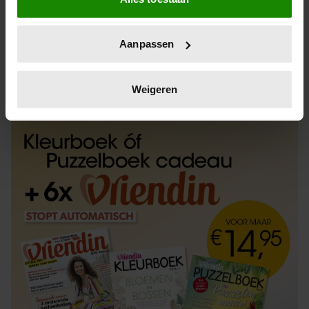
Informatie verzamelen over uw geografische
locatie, die tot een paar meter nauwkeurig kan zijn
Uw apparaat identificeren door het actief te
Aanpassen
scannen op specifieke eigenschappen (fingerprinting)
Lees meer over hoe uw persoonlijke gegevens worden
ABONNEREN
LOS KOPEN
verwerkt en stel uw voorkeuren in het
detailgedeelte
in.
Weigeren
U kunt uw toestemming op elk moment wijzigen of
intrekken in de Cookieverklaring.
We gebruiken cookies om content en advertenties te
personaliseren, om functies voor social media te bieden
en om ons websiteverkeer te analyseren. Ook delen we
informatie over uw gebruik van onze site met onze
partners voor social media, adverteren en analyse. Deze
partners kunnen deze gegevens combineren met andere
informatie die u aan ze heeft verstrekt of die ze hebben
verzameld op basis van uw gebruik van hun services. U
gaat akkoord met onze cookies als u onze website blijft
gebruiken.