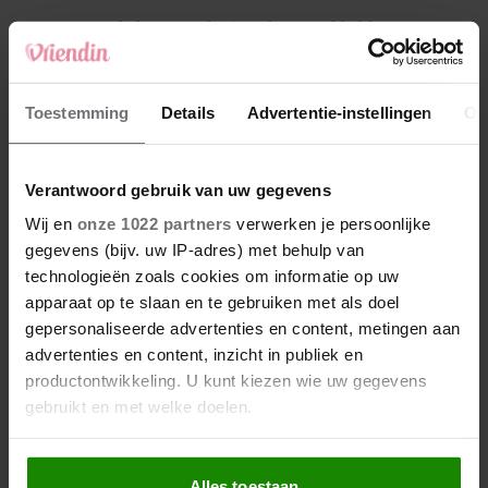
4
Makelaar Mandy: ‘Vrijdagavond belde Bart.
Hij sprak eng kalm’
5
Toestemming
Details
Advertentie-instellingen
Ov
Makelaar Mandy: ‘Judith typt… En deze keer
durf ik bijna niet te lezen wat er komt’
Verantwoord gebruik van uw gegevens
Nieuw
Wij en
onze 1022 partners
verwerken je persoonlijke
gegevens (bijv. uw IP-adres) met behulp van
technologieën zoals cookies om informatie op uw
apparaat op te slaan en te gebruiken met als doel
gepersonaliseerde advertenties en content, metingen aan
advertenties en content, inzicht in publiek en
productontwikkeling. U kunt kiezen wie uw gegevens
gebruikt en met welke doelen.
Als u het toestaat, willen we ook graag:
Alles toestaan