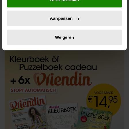
Informatie verzamelen over uw geografische
locatie, die tot een paar meter nauwkeurig kan zijn
Uw apparaat identificeren door het actief te
Aanpassen
scannen op specifieke eigenschappen (fingerprinting)
Lees meer over hoe uw persoonlijke gegevens worden
ABONNEREN
LOS KOPEN
verwerkt en stel uw voorkeuren in het
detailgedeelte
in.
Weigeren
U kunt uw toestemming op elk moment wijzigen of
intrekken in de Cookieverklaring.
We gebruiken cookies om content en advertenties te
personaliseren, om functies voor social media te bieden
en om ons websiteverkeer te analyseren. Ook delen we
informatie over uw gebruik van onze site met onze
partners voor social media, adverteren en analyse. Deze
partners kunnen deze gegevens combineren met andere
informatie die u aan ze heeft verstrekt of die ze hebben
verzameld op basis van uw gebruik van hun services. U
gaat akkoord met onze cookies als u onze website blijft
gebruiken.