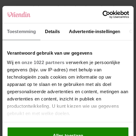
4
Makelaar Mandy: ‘Een bericht van de BN’er.
Een foto. Mijn lijf reageert’
5
Toestemming
Details
Advertentie-instellingen
Ov
Makelaar Mandy: ‘Vrijdagavond belde Bart.
Hij sprak eng kalm’
Verantwoord gebruik van uw gegevens
Nieuw
Wij en
onze 1022 partners
verwerken je persoonlijke
gegevens (bijv. uw IP-adres) met behulp van
technologieën zoals cookies om informatie op uw
apparaat op te slaan en te gebruiken met als doel
gepersonaliseerde advertenties en content, metingen aan
advertenties en content, inzicht in publiek en
productontwikkeling. U kunt kiezen wie uw gegevens
gebruikt en met welke doelen.
Als u het toestaat, willen we ook graag:
Alles toestaan