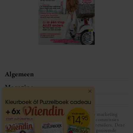
Algemeen
Magazine
Service
Vriendin participeert in diverse affiliate marketing
programma’s, dat houdt in dat Vriendin commissies
ontvangt voor aankopen middels links van retailers. Deze
website wordt niet gesponsord door de genoemde