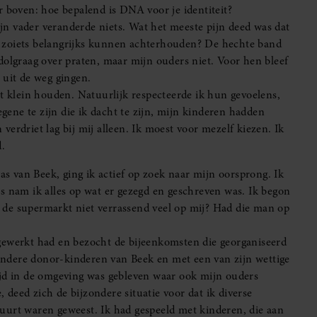
r boven: hoe bepalend is DNA voor je identiteit?
mijn vader veranderde niets. Wat het meeste pijn deed was dat
 zoiets belangrijks kunnen achterhouden? De hechte band
dolgraag over praten, maar mijn ouders niet. Voor hen bleef
 uit de weg gingen.
et klein houden. Natuurlijk respecteerde ik hun gevoelens,
egene te zijn die ik dacht te zijn, mijn kinderen hadden
erdriet lag bij mij alleen. Ik moest voor mezelf kiezen. Ik
d.
 van Beek, ging ik actief op zoek naar mijn oorsprong. Ik
s nam ik alles op wat er gezegd en geschreven was. Ik begon
 de supermarkt niet verrassend veel op mij? Had die man op
gewerkt had en bezocht de bijeenkomsten die georganiseerd
ndere donor-kinderen van Beek en met een van zijn wettige
ijd in de omgeving was gebleven waar ook mijn ouders
deed zich de bijzondere situatie voor dat ik diverse
n buurt waren geweest. Ik had gespeeld met kinderen, die aan