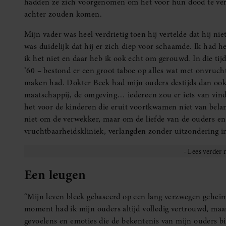
hadden ze zich voorgenomen om het voor hun dood te verte
achter zouden komen.
Mijn vader was heel verdrietig toen hij vertelde dat hij n
was duidelijk dat hij er zich diep voor schaamde. Ik had h
ik het niet en daar heb ik ook echt om gerouwd. In die tij
’60 – bestond er een groot taboe op alles wat met onvruc
maken had. Dokter Beek had mijn ouders destijds dan ook o
maatschappij, de omgeving… iedereen zou er iets van vinde
het voor de kinderen die eruit voortkwamen niet van bela
niet om de verwekker, maar om de liefde van de ouders en 
vruchtbaarheidskliniek, verlangden zonder uitzondering in
Een leugen
“Mijn leven bleek gebaseerd op een lang verzwegen geheim
moment had ik mijn ouders altijd volledig vertrouwd, maar
gevoelens en emoties die de bekentenis van mijn ouders b