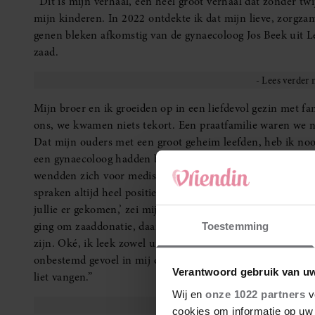
‘‘Dit is mijn verhaal, een heel groot verhaal dat zonder tw
mijn kinderen. In 2022 ontdekte ik dat mijn lieve, zorgza
genen bleken afkomstig van de gynaecoloog Jos Beek uit L
zaad.
Mijn broer en ik groeiden op in een liefdevol gezin met f
ons, we kwamen niets tekort. Een praatfamilie waren we ni
Dat mijn ouders met een groot geheim leefden, heb ik noo
een gynaecoloog hadden bezocht, toen een zwangerschap u
wendden zich voor medische hulp tot dokter Beek, die in di
spraken altijd heel positief over Beek, ze waren hem dankba
jullie er gekomen,’ zei mijn moeder vaak. Wat de behandeli
ging om zaaddonatie, daar had ik geen idee van. Het is n
Toestemming
zijn. Oké, ik leek zowel uiterlijk als innerlijk niet op mij
onbestemd gevoel in mij dat ik niet kon plaatsen of verklar
Verantwoord gebruik van u
liet vangen.”
Wij en
onze 1022 partners
v
cookies om informatie op uw 