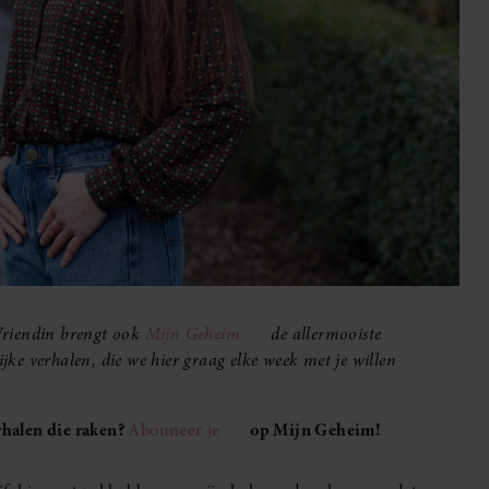
Vriendin brengt ook
Mijn Geheim
de allermooiste
ijke verhalen, die we hier graag elke week met je willen
halen die raken?
Abonneer je
op Mijn Geheim!