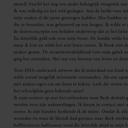
mezelf, bracht het nog een ander belangrijk vraagstuk naa
Ik was volledig uit het veld geslagen. Aan de liefde voor 
mijn ouders al die jaren gezwegen hadden. Hoe hadden ze
die ze bouwden, was gebaseerd op een leugen. Ik wilde er 
de donorconceptie een beladen onderwerp dat ze het liefst
En datzelfde gold ook voor mijn broer. De familie wilde h
maar ik kon en wilde het niet laten rusten. Ik bleek niet d
andere genen. De verantwoordelijkheid voor mijn geluk en v
ging het uitzoeken. Het was een kwestie van leven en doo
Toen DNA-onderzoek uitwees dat ik inderdaad een kind was
wilde zoveel mogelijk informatie verzamelen. Als een spon
met andere ogen om me heen te kijken. Leek die vrouw in
het schoolplein geen bekende neus?
Ik nam contact op met het ziekenhuis waar Beek destijds 
werden voor zijn nakomelingen. Ik kwam in contact met a
zoons. In zijn handen herkende ik de mijne. Omdat ik alt
woonden én waar de kliniek had gestaan waar Beek werkte, 
halfbroers en halfzussen vond die letterlijk altijd in mij