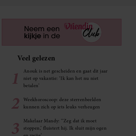
Veel gelezen
1
Anouk is net gescheiden en gaat dit jaar
niet op vakantie: ‘Ik kan het nu niet
betalen’
2
Weekhoroscoop: deze sterrenbeelden
kunnen zich op iets leuks verheugen
3
Makelaar Mandy: ‘‘Zeg dat ik moet
stoppen,’ fluistert hij. Ik sluit mijn ogen
en zwijg’