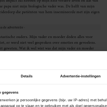
ijfel impact zal hebben op mijn hele verdere leven en dat van
me papa niet mijn biologische vader was. De helft van mijn
eiderdorp die patiënten van hem insemineerde met zijn eigen
antastische ouders. Mijn vader en moeder deden alles voor
et, er werd niet veel gesproken over emoties en gevoelens.
it geweten. Wat ik wel wist was dat mijn vader en moeder
itbleef. Mijn ouders hadden een grote kinderwens en
e tijd een fertiliteitskliniek in Leiden had. Mijn ouders
ar. ‘We zijn heel blij met jullie en dankzij dokter Beek zijn
ng inhield of waaruit die bestond, vertelde ze niet. Dat het
Details
Advertentie-instellingen
ooit een seconde in me opgekomen dat ik een donorkind kon
n vader, maar was dat zo vreemd? Wel was er altijd een
en. Iets ongrijpbaars dat altijd aanwezig was, maar zich niet
w gegevens
erwerken je persoonlijke gegevens (bijv. uw IP-adres) met behul
apparaat op te slaan en te gebruiken met als doel gepersonalise