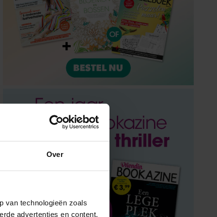
Over
p van technologieën zoals
erde advertenties en content,