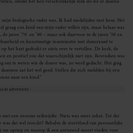
llen, omdat het hen verschrikkelijk leek als we er daarna
iet mijn biologische vader was. Ik had medelijden met hem. Het
eel graag een kind van mijn vader willen zijn, maar helaas was
d, de jaren ’70 en ’80 – maar ook daarvoor in de jaren ’50 en
htbaarheid en kunstmatige inseminatie met donorzaad te
p het hart gedrukt er niets over te vertellen. De kerk, de
n en positief zou dat waarschijnlijk niet zijn. Bovendien was
ng om te weten wie de donor was, zo werd gedacht. Het ging
daarmee zat het wel goed. Stellen die zich meldden bij een
tens naar een kind.”
 met een enorme reikwijdte. Niets was meer zeker. Tot dat
 was dat wel terecht? Behalve de stortvloed van persoonlijke
ij me opriep en waarop ik een antwoord moest vinden voor