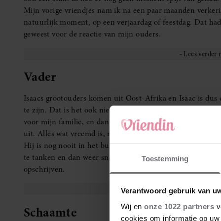
Mijn vorige vriendjes nam ik na een paar maanden verkeri
natuurlijk moment, op een verjaardag of feestdag. Dat had 
geweest voor de reactie van mijn ouders.
Vader
Isaacs grootouders komen uit Oost-Afrika en Isaac is dus
te zijn. Dat is het ook niet voor mij. Ook niet voor de m
voor mijn familie, en dan met name voor mijn vader. Hij 
uit. Alles wat vreemd is, mag dat van hem ook blijven.
Hij is nog nooit in het buitenland op vakantie geweest, zel
te tanken en dan weer snel naar huis te gaan. Zijn mening
Toestemming
opschrijven.
Verantwoord gebruik van u
Wij en
onze 1022 partners
v
Schaamte
cookies om informatie op uw 