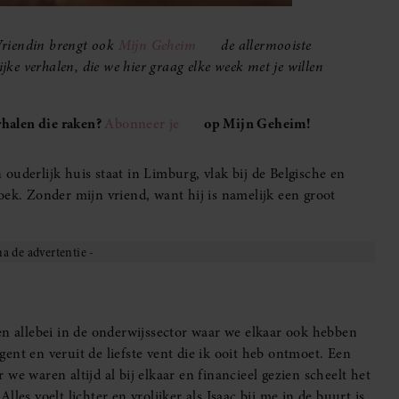
Vriendin brengt ook
Mijn Geheim
de allermooiste
ijke verhalen, die we hier graag elke week met je willen
halen die raken?
Abonneer je
op Mijn Geheim!
ouderlijk huis staat in Limburg, vlak bij de Belgische en
oek. Zonder mijn vriend, want hij is namelijk een groot
en allebei in de onderwijssector waar we elkaar ook hebben
igent en veruit de liefste vent die ik ooit heb ontmoet. Een
we waren altijd al bij elkaar en financieel gezien scheelt het
les voelt lichter en vrolijker als Isaac bij me in de buurt is.