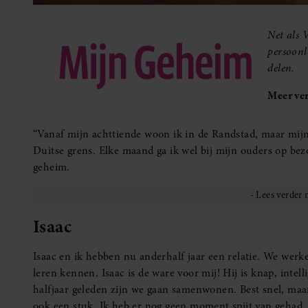
Net als 
persoonl
delen.
Meer ver
“Vanaf mijn achttiende woon ik in de Randstad, maar mijn 
Duitse grens. Elke maand ga ik wel bij mijn ouders op bez
geheim.
Isaac
Isaac en ik hebben nu anderhalf jaar een relatie. We werk
leren kennen. Isaac is de ware voor mij! Hij is knap, intell
halfjaar geleden zijn we gaan samenwonen. Best snel, maar 
ook een stuk. Ik heb er nog geen moment spijt van gehad. Al