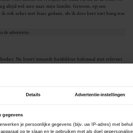
ng altijd wel mee naar mijn familie. Gewoon, op een
ik ook zeker met Isaac gedaan, als ik deze keer niet bang was
 donker. Nu hoort iemands huidskleur helemaal niet relevant
ensen om me heen, met wie ik dagelijks omga. Maar helaas wel
heeft niks met andere culturen en dan druk ik me nog subtiel
fs niet in Frankrijk. België of Duitsland kan nog net, om even
 over mensen van nog verder weg wil ik hier niet eens
Details
Advertentie-instellingen
w gegevens
erwerken je persoonlijke gegevens (bijv. uw IP-adres) met behul
apparaat op te slaan en te gebruiken met als doel gepersonalise