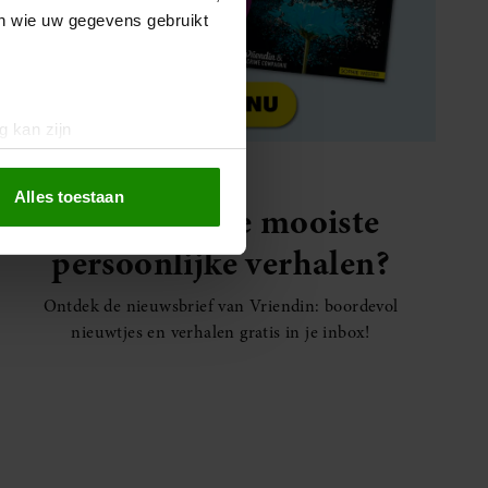
en wie uw gegevens gebruikt
g kan zijn
erprinting)
t
detailgedeelte
in. U kunt uw
Alles toestaan
Elke week de mooiste
persoonlijke verhalen?
 media te bieden en om ons
ze partners voor social
Ontdek de nieuwsbrief van Vriendin: boordevol
nformatie die u aan ze heeft
nieuwtjes en verhalen gratis in je inbox!
oord met onze cookies als u