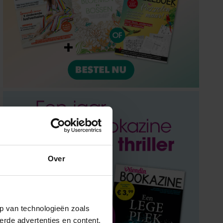
Over
p van technologieën zoals
erde advertenties en content,