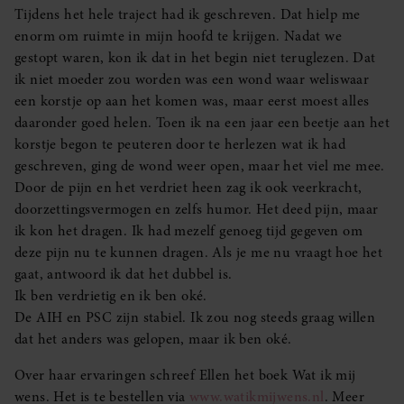
Tijdens het hele traject had ik geschreven. Dat hielp me
enorm om ruimte in mijn hoofd te krijgen. Nadat we
gestopt waren, kon ik dat in het begin niet teruglezen. Dat
ik niet moeder zou worden was een wond waar weliswaar
een korstje op aan het komen was, maar eerst moest alles
daaronder goed helen. Toen ik na een jaar een beetje aan het
korstje begon te peuteren door te herlezen wat ik had
geschreven, ging de wond weer open, maar het viel me mee.
Door de pijn en het verdriet heen zag ik ook veerkracht,
doorzettingsvermogen en zelfs humor. Het deed pijn, maar
ik kon het dragen. Ik had mezelf genoeg tijd gegeven om
deze pijn nu te kunnen dragen. Als je me nu vraagt hoe het
gaat, antwoord ik dat het dubbel is.
Ik ben verdrietig en ik ben oké.
De AIH en PSC zijn stabiel. Ik zou nog steeds graag willen
dat het anders was gelopen, maar ik ben oké.
Over haar ervaringen schreef Ellen het boek Wat ik mij
wens. Het is te bestellen via
www.watikmijwens.nl
. Meer