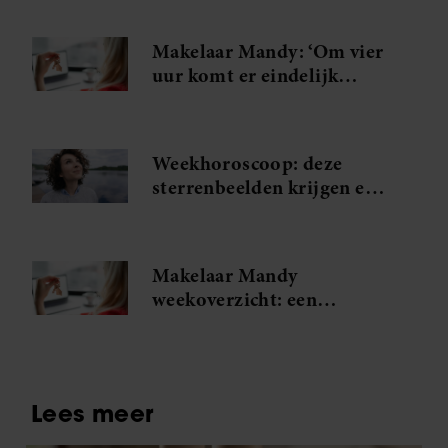
Makelaar Mandy: ‘Om vier
uur komt er eindelijk
antwoord van Judith. Die
zin komt binnen’
Weekhoroscoop: deze
sterrenbeelden krijgen een
onverwachte kans
Makelaar Mandy
weekoverzicht: een
spannende ontmoeting en
Judiths grote relatietest