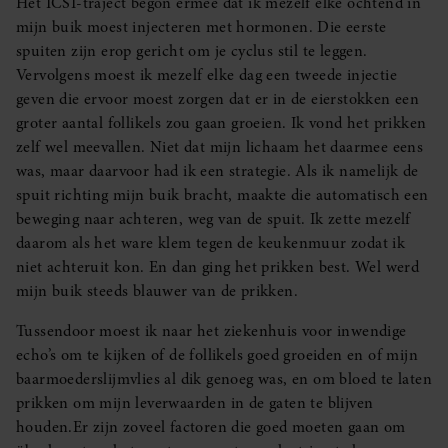
Het ICSI-traject begon ermee dat ik mezelf elke ochtend in
mijn buik moest injecteren met hormonen. Die eerste
spuiten zijn erop gericht om je cyclus stil te leggen.
Vervolgens moest ik mezelf elke dag een tweede injectie
geven die ervoor moest zorgen dat er in de eierstokken een
groter aantal follikels zou gaan groeien. Ik vond het prikken
zelf wel meevallen. Niet dat mijn lichaam het daarmee eens
was, maar daarvoor had ik een strategie. Als ik namelijk de
spuit richting mijn buik bracht, maakte die automatisch een
beweging naar achteren, weg van de spuit. Ik zette mezelf
daarom als het ware klem tegen de keukenmuur zodat ik
niet achteruit kon. En dan ging het prikken best. Wel werd
mijn buik steeds blauwer van de prikken.
Tussendoor moest ik naar het ziekenhuis voor inwendige
echo’s om te kijken of de follikels goed groeiden en of mijn
baarmoederslijmvlies al dik genoeg was, en om bloed te laten
prikken om mijn leverwaarden in de gaten te blijven
houden.Er zijn zoveel factoren die goed moeten gaan om