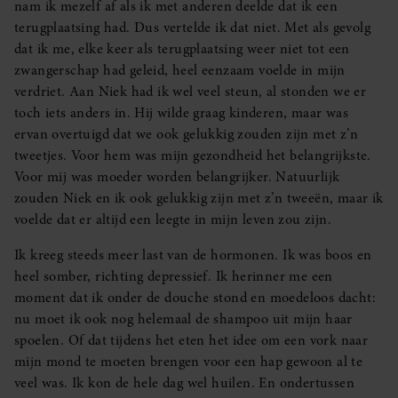
nam ik mezelf af als ik met anderen deelde dat ik een
terugplaatsing had. Dus vertelde ik dat niet. Met als gevolg
dat ik me, elke keer als terugplaatsing weer niet tot een
zwangerschap had geleid, heel eenzaam voelde in mijn
verdriet. Aan Niek had ik wel veel steun, al stonden we er
toch iets anders in. Hij wilde graag kinderen, maar was
ervan overtuigd dat we ook gelukkig zouden zijn met z’n
tweetjes. Voor hem was mijn gezondheid het belangrijkste.
Voor mij was moeder worden belangrijker. Natuurlijk
zouden Niek en ik ook gelukkig zijn met z’n tweeën, maar ik
voelde dat er altijd een leegte in mijn leven zou zijn.
Ik kreeg steeds meer last van de hormonen. Ik was boos en
heel somber, richting depressief. Ik herinner me een
moment dat ik onder de douche stond en moedeloos dacht:
nu moet ik ook nog helemaal de shampoo uit mijn haar
spoelen. Of dat tijdens het eten het idee om een vork naar
mijn mond te moeten brengen voor een hap gewoon al te
veel was. Ik kon de hele dag wel huilen. En ondertussen