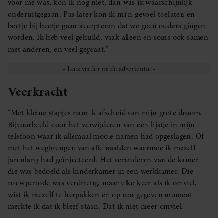
voor me was, kon ik nog niet, dan was ik waarschijnlijk
partners kunnen deze gegevens combineren met andere
onderuitgegaan. Pas later kon ik mijn gevoel toelaten en
informatie die u aan ze heeft verstrekt of die ze hebben
beetje bij beetje gaan accepteren dat we geen ouders gingen
verzameld op basis van uw gebruik van hun services. U
worden. Ik heb veel gehuild, vaak alleen en soms ook samen
gaat akkoord met onze cookies als u onze website blijft
met anderen, en veel gepraat.”
gebruiken.
Veerkracht
“Met kleine stapjes nam ik afscheid van mijn grote droom.
Bijvoorbeeld door het verwijderen van een lijstje in mijn
telefoon waar ik allemaal mooie namen had opgeslagen. Of
met het wegbrengen van alle naalden waarmee ik mezelf
jarenlang had geïnjecteerd. Het veranderen van de kamer
die was bedoeld als kinderkamer in een werkkamer. Die
rouwperiode was verdrietig, maar elke keer als ik omviel,
wist ik mezelf te herpakken en op een gegeven moment
merkte ik dat ik bleef staan. Dat ik niet meer omviel.