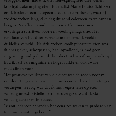
teruggekomen, nadat ik uit nieuwsgierigheid drie weken
koolhydraatarm ging eten. Journalist Marie Louise Schipper
en ik besloten een ketogeen dieet uit te proberen, waarbij
we drie weken lang, elke dag duizend calorieën extra binnen
kregen. Na afloop zouden we een artikel over onze
ervaringen schrijven voor een voedingsmagazine. Het
resultaat van het dieet verraste me enorm. Ik voelde
duidelijk verschil. Na drie weken koolhydraatarm eten was
ik energieker, scherper en, heel opvallend, ik had geen
migraine gehad gedurende het dieet. Al vanaf mijn studietijd
had ik last van migraine en ik gebruikte er ook zware
medicijnen voor.
Het positieve resultaat van dit dieet was de reden voor mij
om door te gaan én om me er professioneel verder in te gaan
verdiepen. Gevolg was dat ik mijn eigen visie op eten
volledig moest bijstellen en met overgave, want ik sta
volledig achter mijn keuze.
Ik zou iedereen aanraden het eens zes weken te proberen en
te ervaren wat er gebeurt.”