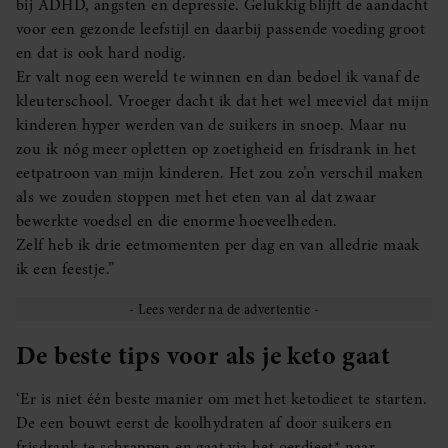
bij ADHD, angsten en depressie. Gelukkig blijft de aandacht
voor een gezonde leefstijl en daarbij passende voeding groot
en dat is ook hard nodig.
Er valt nog een wereld te winnen en dan bedoel ik vanaf de
kleuterschool. Vroeger dacht ik dat het wel meeviel dat mijn
kinderen hyper werden van de suikers in snoep. Maar nu
zou ik nóg meer opletten op zoetigheid en frisdrank in het
eetpatroon van mijn kinderen. Het zou zo’n verschil maken
als we zouden stoppen met het eten van al dat zwaar
bewerkte voedsel en die enorme hoeveelheden.
Zelf heb ik drie eetmomenten per dag en van alledrie maak
ik een feestje.”
De beste tips voor als je keto gaat
‘Er is niet één beste manier om met het ketodieet te starten.
De een bouwt eerst de koolhydraten af door suikers en
frisdrank te schrappen en gaat via het oerdieet* naar