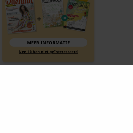
MEER INFORMATIE
Nee, ik ben niet geïnteresseerd