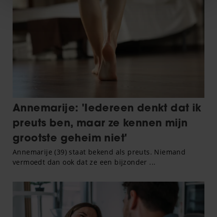
We gebruiken cookies om content en advertenties te
personaliseren, om functies voor social media te bieden
en om ons websiteverkeer te analyseren. Ook delen we
informatie over uw gebruik van onze site met onze
partners voor social media, adverteren en analyse. Deze
partners kunnen deze gegevens combineren met andere
informatie die u aan ze heeft verstrekt of die ze hebben
verzameld op basis van uw gebruik van hun services. U
gaat akkoord met onze cookies als u onze website blijft
gebruiken.