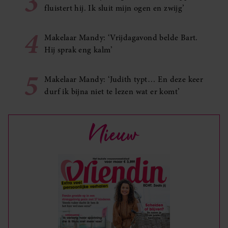
3
fluistert hij. Ik sluit mijn ogen en zwijg’
4
Makelaar Mandy: ‘Vrijdagavond belde Bart.
Hij sprak eng kalm’
5
Makelaar Mandy: ‘Judith typt… En deze keer
durf ik bijna niet te lezen wat er komt’
Nieuw