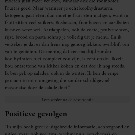
moeten juist méér vet eten, vandaar ook die roomboter.
Fruit is goed. Maar wanneer je echt koolhydraatarm,
ketogeen, gaat eten, dan moet je fruit eten matigen, want in
fruit zitten veel suikers. Bosbessen, frambozen en aardbeien
kunnen weer wel. Aardappelen, ook de zoete, peulvruchten,
rijst, brood en pasta schrap je volledig uit je menu. En ik
verzeker je dat er dan heus nog genoeg lekkers overblijft om
van te genieten. De mening dat een maaltijd zonder
koolhydraten niet compleet zou zijn, is echt onzin. Ikzelf
hou ontzettend van lekker koken en dat doe ik nog steeds.
Ik ben gek op salades, ook in de winter. Ik ben de enige
persoon in mijn omgeving die zonder schuldgevoel
mayonaise door de salade doet.”
Positieve gevolgen
“In mijn boek geef ik uitgebreide informatie, achtergrond en
uitleg, maar ook veel tips, weekmenu’s, eetschema’s en