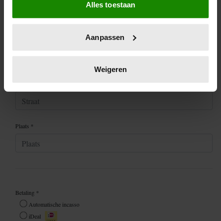
Alles toestaan
Informatie verzamelen over uw geografische
locatie, die tot een paar meter nauwkeurig kan zijn
Uw apparaat identificeren door het actief te
Aanpassen
scannen op specifieke eigenschappen (fingerprinting)
Lees meer over hoe uw persoonlijke gegevens worden
verwerkt en stel uw voorkeuren in het
detailgedeelte
in.
Weigeren
U kunt uw toestemming op elk moment wijzigen of
intrekken in de Cookieverklaring.
We gebruiken cookies om content en advertenties te
personaliseren, om functies voor social media te bieden
en om ons websiteverkeer te analyseren. Ook delen we
informatie over uw gebruik van onze site met onze
partners voor social media, adverteren en analyse. Deze
partners kunnen deze gegevens combineren met andere
informatie die u aan ze heeft verstrekt of die ze hebben
verzameld op basis van uw gebruik van hun services. U
gaat akkoord met onze cookies als u onze website blijft