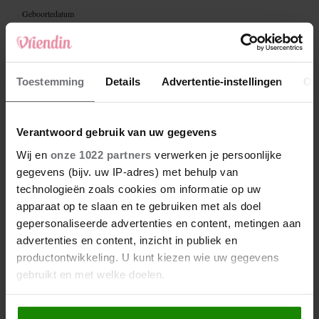
Toestemming
Details
Advertentie-instellingen
Ov
Verantwoord gebruik van uw gegevens
Wij en
onze 1022 partners
verwerken je persoonlijke
gegevens (bijv. uw IP-adres) met behulp van
technologieën zoals cookies om informatie op uw
apparaat op te slaan en te gebruiken met als doel
gepersonaliseerde advertenties en content, metingen aan
advertenties en content, inzicht in publiek en
productontwikkeling. U kunt kiezen wie uw gegevens
gebruikt en met welke doelen.
Als u het toestaat, willen we ook graag: