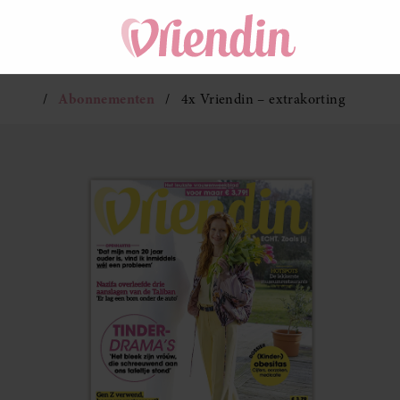
Abonnementen
4x Vriendin – extrakorting